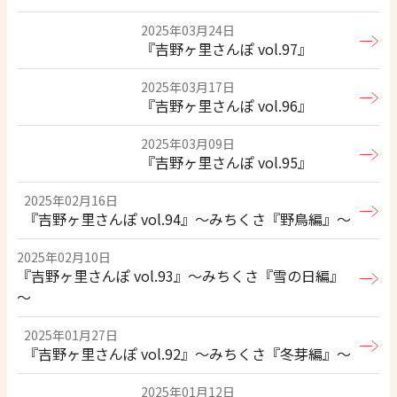
2025年03月24日
『吉野ヶ里さんぽ vol.97』
2025年03月17日
『吉野ヶ里さんぽ vol.96』
2025年03月09日
『吉野ヶ里さんぽ vol.95』
2025年02月16日
『吉野ヶ里さんぽ vol.94』～みちくさ『野鳥編』～
2025年02月10日
『吉野ヶ里さんぽ vol.93』～みちくさ『雪の日編』
～
2025年01月27日
『吉野ヶ里さんぽ vol.92』～みちくさ『冬芽編』～
2025年01月12日