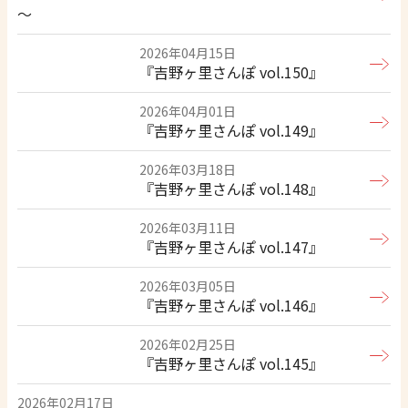
～
2026年04月15日
『吉野ヶ里さんぽ vol.150』
2026年04月01日
『吉野ヶ里さんぽ vol.149』
2026年03月18日
『吉野ヶ里さんぽ vol.148』
2026年03月11日
『吉野ヶ里さんぽ vol.147』
2026年03月05日
『吉野ヶ里さんぽ vol.146』
2026年02月25日
『吉野ヶ里さんぽ vol.145』
2026年02月17日