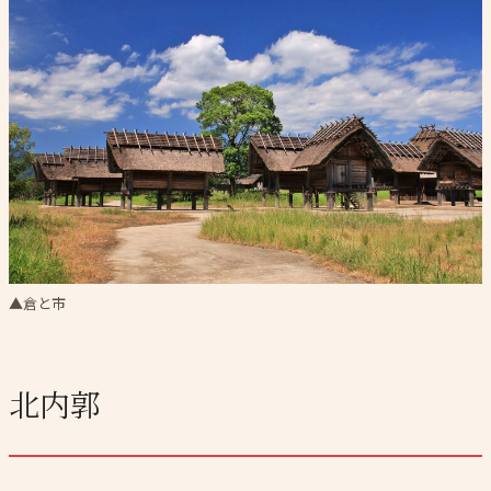
▲倉と市
北内郭