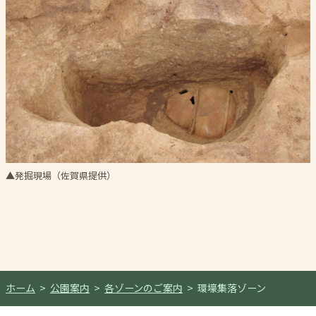
▲発掘現場（佐賀県提供）
ホーム
公園案内
各ゾーンのご案内
環壕集落ゾーン