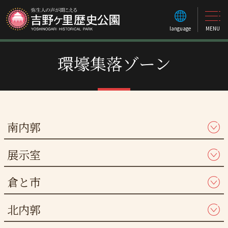
language
MENU
環壕集落ゾーン
南内郭
展示室
倉と市
北内郭