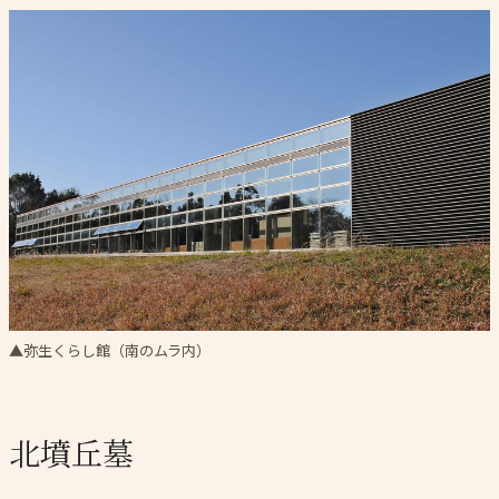
▲弥生くらし館（南のムラ内）
北墳丘墓