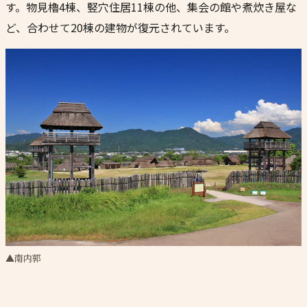
す。物見櫓4棟、竪穴住居11棟の他、集会の館や煮炊き屋な
ど、合わせて20棟の建物が復元されています。
▲南内郭