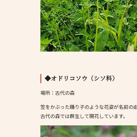
◆オドリコソウ（シソ科）
場所：古代の森
笠をかぶった踊り子のような花姿が名前の
古代の森では群生して開花しています。