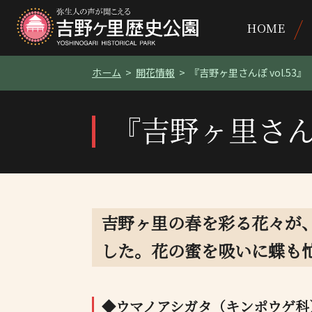
HOME
ホーム
開花情報
『吉野ヶ里さんぽ vol.53』
『吉野ヶ里さんぽ 
吉野ヶ里の春を彩る花々が
した。花の蜜を吸いに蝶も
◆ウマノアシガタ（キンポウゲ科