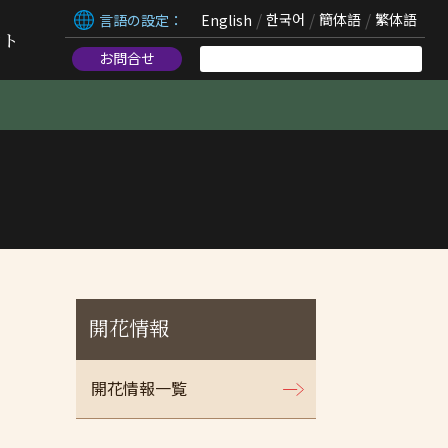
言語の設定：
English
한국어
簡体語
繁体語
ント
お問合せ
開花情報
開花情報一覧