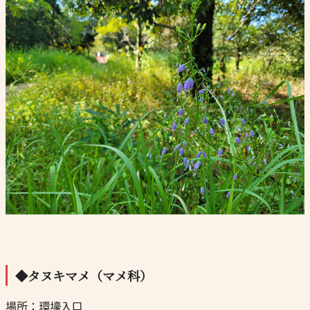
◆タヌキマメ（マメ科）
場所：環壕入口