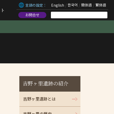
言語の設定：
English
한국어
簡体語
繁体語
ント
お問合せ
吉野ヶ里遺跡の紹介
吉野ヶ里遺跡とは
吉野ヶ里の歴史