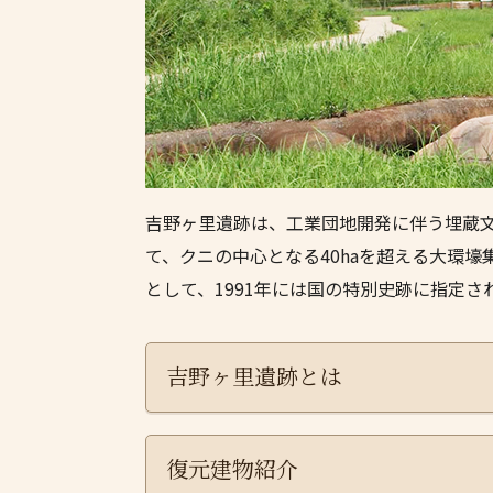
吉野ヶ里遺跡は、工業団地開発に伴う埋蔵文
て、クニの中心となる40haを超える大環
として、1991年には国の特別史跡に指定さ
吉野ヶ里遺跡とは
復元建物紹介