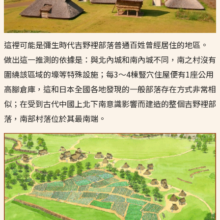
這裡可能是彌生時代吉野裡部落普通百姓曾經居住的地區。
做出這一推測的依據是：與北內城和南內城不同，南之村沒有
圍繞該區域的壕等特殊設施；每3～4棟豎穴住屋便有1座公用
高腳倉庫，這和日本全國各地發現的一般部落存在方式非常相
似；在受到古代中國上北下南意識影響而建造的整個吉野裡部
落，南部村落位於其最南端。