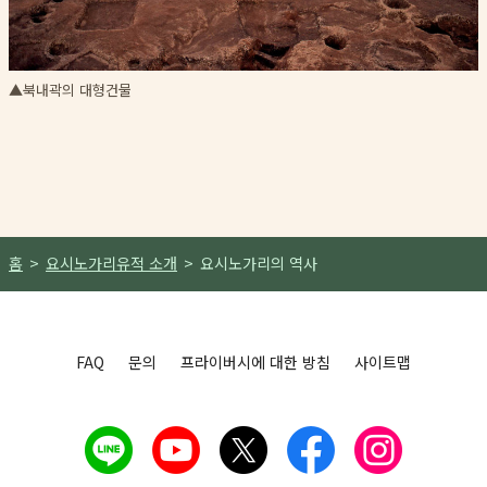
▲북내곽의 대형건물
홈
요시노가리유적 소개
요시노가리의 역사
FAQ
문의
프라이버시에 대한 방침
사이트맵