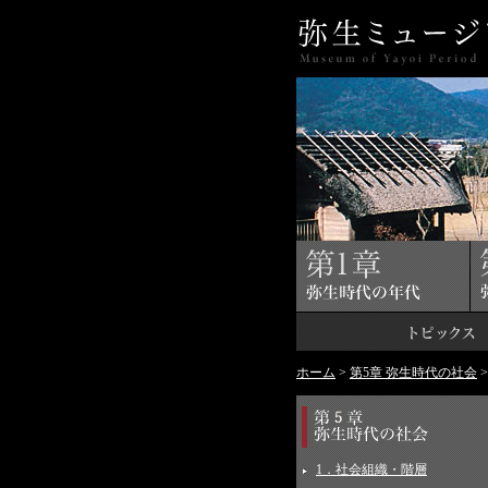
ホーム
>
第5章 弥生時代の社会
1．社会組織・階層