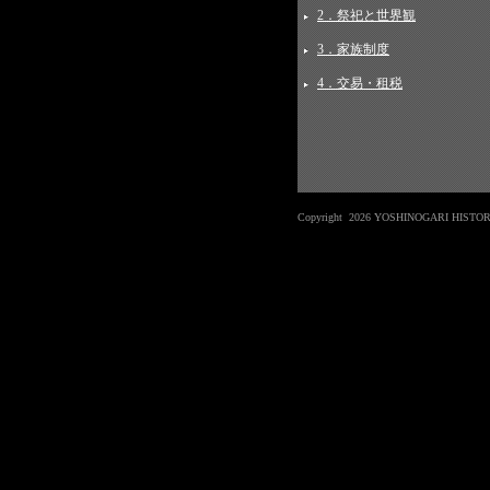
2．祭祀と世界観
3．家族制度
4．交易・租税
Copyright
2026 YOSHINOGARI HISTORICA