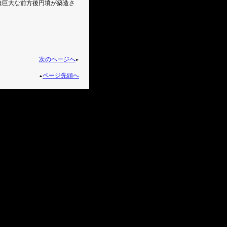
は巨大な前方後円墳が築造さ
次のページへ
ページ先頭へ